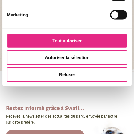
Découvrez l'application
Marketing
Pour profiter pleinement de votre
visite, accédez aux temps d'attente
des attractions et des restaurants,
créez des alertes pour assister à vos
Tout autoriser
animations favorites et prenez
rapidement possession des lieux
grâce au plan interactif.
Autoriser la sélection
JE DÉCOUVRE
Refuser
Restez informé grâce à Swati...
Recevez la newsletter des actualités du parc, envoyée par notre
suricate préféré.