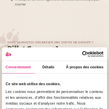
courrier
VOUS SOUHAITEZ ORGANISER UNE SORTIE EN GROUPE ?
Billet Groupe 1 Jour
Consentement
Détails
À propos des cookies
Valable uniquement le jour de votre sortie en groupe.
Tarif Groupe
Adulte et Enfant* :
34€
Ce site web utilise des cookies.
Tarif Groupe
Adule et Enfant*
si réservation
minimum 10
Les cookies nous permettent de personnaliser le contenu
jours avant votre visite : 28€
et les annonces, d'offrir des fonctionnalités relatives aux
25 Billets minimum
par commande
médias sociaux et d'analyser notre trafic. Nous
partageons également des informations sur l'utilisation de