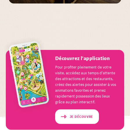
Découvrez l'application
Pour profiter pleinement de votre
visite, accédez aux temps d'attente
des attractions et des restaurants,
créez des alertes pour assister à vos
animations favorites et prenez
rapidement possession des lieux
grâce au plan interactif.
JE DÉCOUVRE