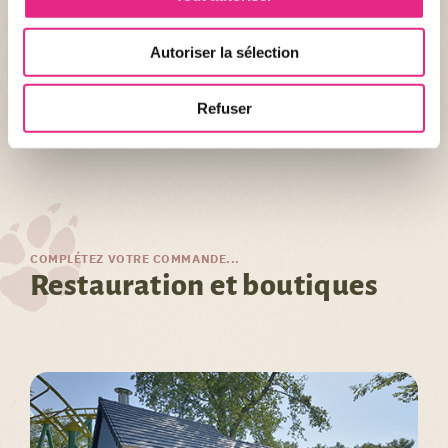
Je télécharge et complète la Fiche de
Réservation Groupe 2026
Autoriser la sélection
Refuser
Fiche Réservation Groupes 2026.pdf
COMPLÉTEZ VOTRE COMMANDE...
Restauration et boutiques