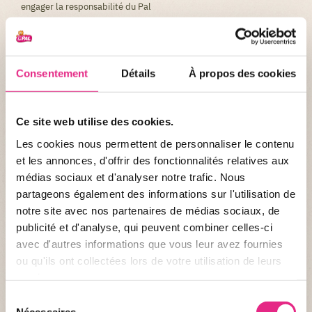
engager la responsabilité du Pal
L'utilisateur s'engage à ne transmettre sur ce site aucune
information pouvant entraîner une responsabilité civile ou pénale
et s'engage à ce titre à ne pas divulguer via ce site des informations
Consentement
Détails
À propos des cookies
illégales, contraires à l'ordre public ou diffamatoires.
Lien Hypertexte :
Ce site web utilise des cookies.
La mise en place de tout lien hypertexte vers tout ou partie du site
Les cookies nous permettent de personnaliser le contenu
www.lepal.com est strictement interdite, sauf autorisation
et les annonces, d'offrir des fonctionnalités relatives aux
préalable et écrite du Pal.
médias sociaux et d'analyser notre trafic. Nous
Le Pal ne saurait être tenu responsable du contenu, des données,
partageons également des informations sur l'utilisation de
des produits et informations diverses proposés à travers les sites
notre site avec nos partenaires de médias sociaux, de
vers lesquels des liens hypertexte sont réalisés. En particulier, Le
publicité et d'analyse, qui peuvent combiner celles-ci
Pal se dégage de toute responsabilité relative aux sites dont les
avec d'autres informations que vous leur avez fournies
données ne seraient pas conformes aux dispositions légales et
réglementaires en vigueur.
ou qu'ils ont collectées lors de votre utilisation de leurs
services.
Sélection
Droit de réponse :