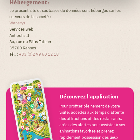
Hébergement :
Le présent site et ses bases de données sont hébergés sur les
serveurs de la société :
Wanerys
Services web
Antipolis II
8a, rue du Pâtis Tatelin
35700 Rennes
Tél. :
+33 (0)2 99 60 12 18
Découvrez l'application
Pour profiter pleinement de votre
visite, accédez aux temps d'attente
des attractions et des restaurants,
créez des alertes pour assister à vos
animations favorites et prenez
rapidement possession des lieux