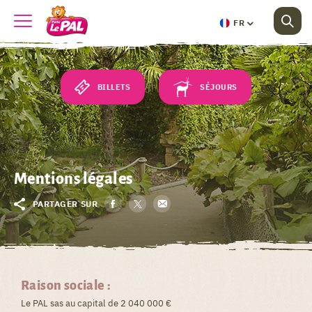
FR
BILLETS
SÉJOURS
Mentions légales
PARTAGER SUR
Raison sociale :
Le PAL sas au capital de 2 040 000 €