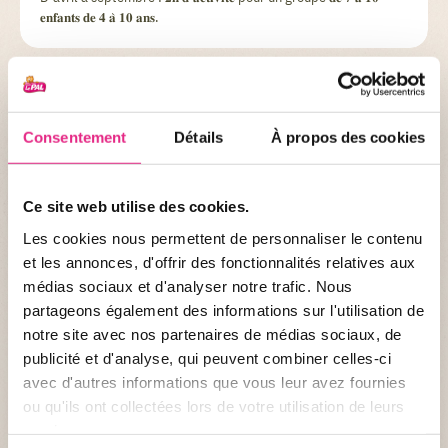
𝐞𝐧𝐟𝐚𝐧𝐭𝐬 𝐝𝐞 𝟒 𝐚̀ 𝟏𝟎 𝐚𝐧𝐬.
Consentement
Détails
À propos des cookies
Ce site web utilise des cookies.
Les cookies nous permettent de personnaliser le contenu
et les annonces, d'offrir des fonctionnalités relatives aux
médias sociaux et d'analyser notre trafic. Nous
Les camps d'été du PAL
partageons également des informations sur l'utilisation de
notre site avec nos partenaires de médias sociaux, de
5 jours au parc pour les jeunes de 𝟖 𝐚̀ 𝟏𝟕 𝐚𝐧𝐬 pour découvrir les
publicité et d'analyse, qui peuvent combiner celles-ci
animaux, la biodiversité ou même les attractions ! En juillet et
avec d'autres informations que vous leur avez fournies
en août : 𝟓 𝐣𝐨𝐮𝐫𝐧𝐞́𝐞𝐬 𝐞𝐭 𝐮𝐧𝐞 𝐧𝐮𝐢𝐭 𝐞𝐧 𝐛𝐢𝐯𝐨𝐮𝐚𝐜.
ou qu'ils ont collectées lors de votre utilisation de leurs
services.