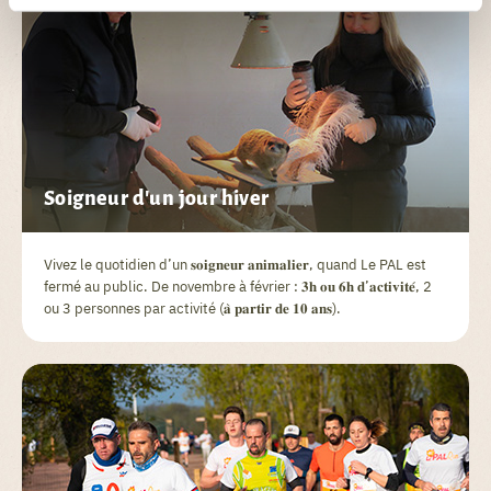
Soigneur d'un jour hiver
Vivez le quotidien d’un 𝐬𝐨𝐢𝐠𝐧𝐞𝐮𝐫 𝐚𝐧𝐢𝐦𝐚𝐥𝐢𝐞𝐫, quand Le PAL est
fermé au public. De novembre à février : 𝟑𝐡 𝐨𝐮 𝟔𝐡 𝐝’𝐚𝐜𝐭𝐢𝐯𝐢𝐭𝐞́, 2
ou 3 personnes par activité (𝐚̀ 𝐩𝐚𝐫𝐭𝐢𝐫 𝐝𝐞 𝟏𝟎 𝐚𝐧𝐬).