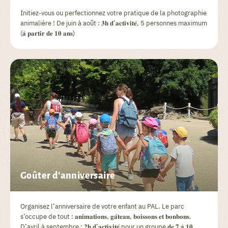
Initiez-vous ou perfectionnez votre pratique de la photographie
animalière ! De juin à août : 𝟑𝐡 𝐝’𝐚𝐜𝐭𝐢𝐯𝐢𝐭𝐞́, 5 personnes maximum
(𝐚̀ 𝐩𝐚𝐫𝐭𝐢𝐫 𝐝𝐞 𝟏𝟎 𝐚𝐧𝐬)
Goûter d'anniversaire
Organisez l’anniversaire de votre enfant au PAL. Le parc
s’occupe de tout : 𝐚𝐧𝐢𝐦𝐚𝐭𝐢𝐨𝐧𝐬, 𝐠𝐚̂𝐭𝐞𝐚𝐮, 𝐛𝐨𝐢𝐬𝐬𝐨𝐧𝐬 𝐞𝐭 𝐛𝐨𝐧𝐛𝐨𝐧𝐬.
D’avril à septembre : 𝟐𝐡 𝐝’𝐚𝐜𝐭𝐢𝐯𝐢𝐭𝐞́ pour un groupe 𝐝𝐞 𝟕 𝐚̀ 𝟏𝟎