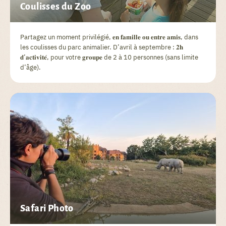
Coulisses du Zoo
Partagez un moment privilégié, 𝐞𝐧 𝐟𝐚𝐦𝐢𝐥𝐥𝐞 𝐨𝐮 𝐞𝐧𝐭𝐫𝐞 𝐚𝐦𝐢𝐬, dans
les coulisses du parc animalier. D’avril à septembre : 𝟐𝐡
𝐝’𝐚𝐜𝐭𝐢𝐯𝐢𝐭𝐞́, pour votre 𝐠𝐫𝐨𝐮𝐩𝐞 de 2 à 10 personnes (sans limite
d’âge).
Safari Photo