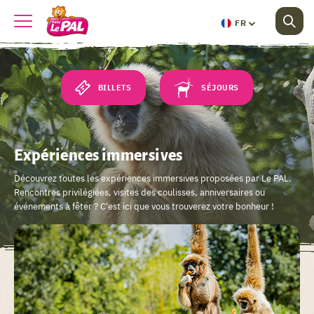
FR
BILLETS
SÉJOURS
Expériences immersives
Découvrez toutes les expériences immersives proposées par Le PAL.
Rencontres privilégiées, visites des coulisses, anniversaires ou
événements à fêter ? C'est ici que vous trouverez votre bonheur !