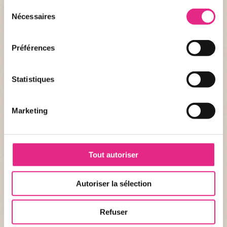
Sélection
Nécessaires
du
consentement
Préférences
Statistiques
Marketing
Académie Le PAL
Devenez un ambassadeur de la biodiversité en participant à
Tout autoriser
l'Académie Le PAL. 𝐀𝐜𝐭𝐢𝐯𝐢𝐭𝐞́ 𝐞𝐱𝐭𝐫𝐚𝐬𝐜𝐨𝐥𝐚𝐢𝐫𝐞, 𝟐𝐡 𝐩𝐚𝐫 𝐬𝐞𝐦𝐚𝐢𝐧𝐞 𝐝𝐞
𝐬𝐞𝐩𝐭𝐞𝐦𝐛𝐫𝐞 𝐚̀ 𝐣𝐮𝐢𝐧 pour des jeunes de 8 à 14 ans ou groupes
adultes.
Autoriser la sélection
Refuser