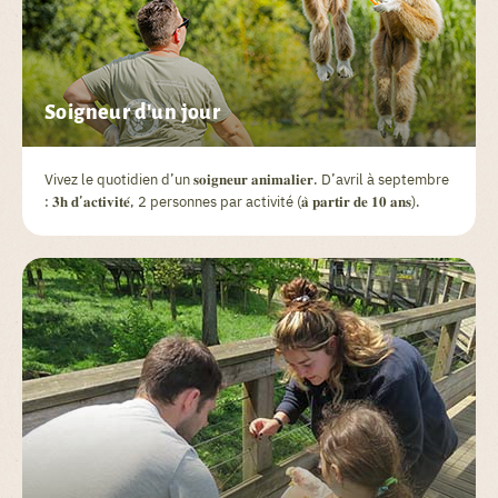
Soigneur d'un jour
Vivez le quotidien d’un 𝐬𝐨𝐢𝐠𝐧𝐞𝐮𝐫 𝐚𝐧𝐢𝐦𝐚𝐥𝐢𝐞𝐫. D’avril à septembre
: 𝟑𝐡 𝐝’𝐚𝐜𝐭𝐢𝐯𝐢𝐭𝐞́, 2 personnes par activité (𝐚̀ 𝐩𝐚𝐫𝐭𝐢𝐫 𝐝𝐞 𝟏𝟎 𝐚𝐧𝐬).