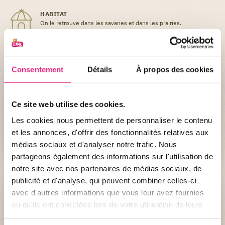
HABITAT
On le retrouve dans les savanes et dans les prairies.
ALIMENTATION
Il se nourrit d'herbes et de feuilles.
Consentement
Détails
À propos des cookies
Le saviez-vous ?
Ce site web utilise des cookies.
On a baptisé le zèbre de Grévy ainsi car le premier
spécimen décrit par les scientifiques fut un zèbre
Les cookies nous permettent de personnaliser le contenu
offert par le roi d’Éthiopie au Président français
et les annonces, d'offrir des fonctionnalités relatives aux
Jules Grévy en 1882.
médias sociaux et d'analyser notre trafic. Nous
partageons également des informations sur l'utilisation de
notre site avec nos partenaires de médias sociaux, de
publicité et d'analyse, qui peuvent combiner celles-ci
avec d'autres informations que vous leur avez fournies
ou qu'ils ont collectées lors de votre utilisation de leurs
services.