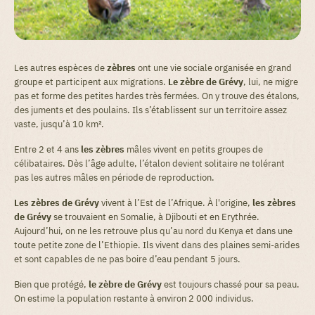
Les autres espèces de
zèbres
ont une vie sociale organisée en grand
groupe et participent aux migrations.
Le zèbre de Grévy
, lui, ne migre
pas et forme des petites hardes très fermées. On y trouve des étalons,
des juments et des poulains. Ils s’établissent sur un territoire assez
vaste, jusqu’à 10 km².
Entre 2 et 4 ans
les zèbres
mâles vivent en petits groupes de
célibataires. Dès l’âge adulte, l’étalon devient solitaire ne tolérant
pas les autres mâles en période de reproduction.
Les zèbres de Grévy
vivent à l’Est de l’Afrique. À l'origine,
les zèbres
de Grévy
se trouvaient en Somalie, à Djibouti et en Erythrée.
Aujourd’hui, on ne les retrouve plus qu’au nord du Kenya et dans une
toute petite zone de l’Ethiopie. Ils vivent dans des plaines semi-arides
et sont capables de ne pas boire d’eau pendant 5 jours.
Bien que protégé,
le zèbre de Grévy
est toujours chassé pour sa peau.
On estime la population restante à environ 2 000 individus.