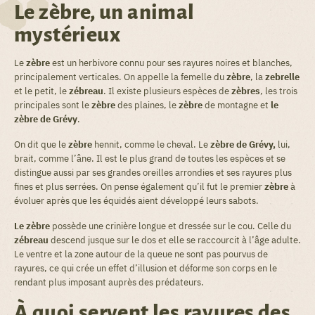
Le zèbre, un animal
mystérieux
Le
zèbre
est un herbivore connu pour ses rayures noires et blanches,
principalement verticales. On appelle la femelle du
zèbre
, la
zebrelle
et le petit, le
zébreau
. Il existe plusieurs espèces de
zèbres
, les trois
principales sont le
zèbre
des plaines, le
zèbre
de montagne et
le
zèbre de Grévy
.
On dit que le
zèbre
hennit, comme le cheval. Le
zèbre de Grévy,
lui,
brait, comme l’âne. Il est le plus grand de toutes les espèces et se
distingue aussi par ses grandes oreilles arrondies et ses rayures plus
fines et plus serrées. On pense également qu’il fut le premier
zèbre
à
évoluer après que les équidés aient développé leurs sabots.
Le zèbre
possède une crinière longue et dressée sur le cou. Celle du
zébreau
descend jusque sur le dos et elle se raccourcit à l’âge adulte.
Le ventre et la zone autour de la queue ne sont pas pourvus de
rayures, ce qui crée un effet d’illusion et déforme son corps en le
rendant plus imposant auprès des prédateurs.
À quoi servent les rayures des