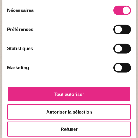
Sélection
Nécessaires
du
consentement
Préférences
Statistiques
Fiche d'identité
DÉNOMINATION
Marketing
Nom :
Zèbre de Grévy
Nom scientifique :
Equus grevyi
Tout autoriser
STATUT DE CONSERVATION
Autoriser la sélection
Statut :
En danger
Refuser