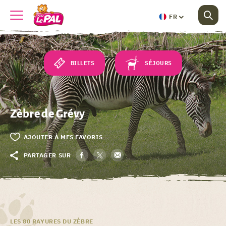
FR
BILLETS
SÉJOURS
Zèbre de Grévy
AJOUTER À MES FAVORIS
PARTAGER SUR
LES 80 RAYURES DU ZÈBRE