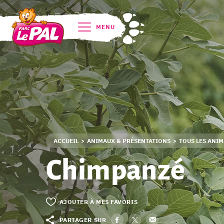
MENU
ACCUEIL
ANIMAUX & PRÉSENTATIONS
TOUS LES ANI
Chimpanzé
AJOUTER À MES FAVORIS
PARTAGER SUR