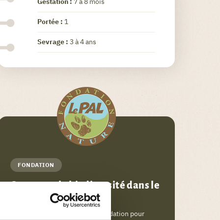
Gestation :
7 à 8 mois
Portée :
1
Sevrage :
3 à 4 ans
FONDATION
Conserver la biodiversité dans le
monde
Je m’engage aux côtés de la Fondation pour