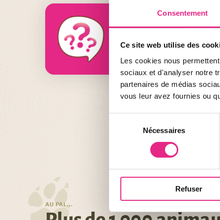
Consentement
Le saviez-vous ?
Le chimpanzé pratique l’automédica
Ce site web utilise des cook
plantes qu’il trouve dans son milie
Les cookies nous permettent d
sociaux et d'analyser notre t
partenaires de médias sociaux
vous leur avez fournies ou qu'
Sélection
Nécessaires
du
consentement
Refuser
AU PAL...
Plus de 1 000 anima