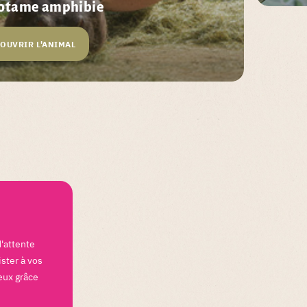
otame amphibie
OUVRIR L'ANIMAL
d'attente
ister à vos
eux grâce