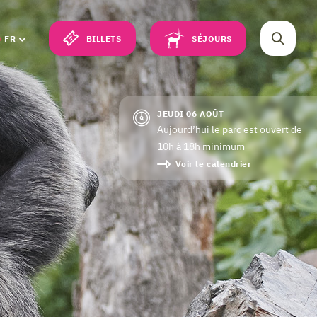
BILLETS
SÉJOURS
FR
JEUDI 06 AOÛT
Aujourd’hui le parc est ouvert de
10h à 18h minimum
Voir le calendrier