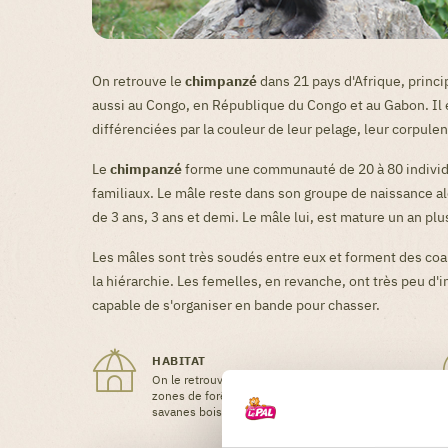
On retrouve le
chimpanzé
dans 21 pays d'Afrique, princ
aussi au Congo, en République du Congo et au Gabon. Il
différenciées par la couleur de leur pelage, leur corpulen
Le
chimpanzé
forme une communauté de 20 à 80 individu
familiaux. Le mâle reste dans son groupe de naissance alo
de 3 ans, 3 ans et demi. Le mâle lui, est mature un an plus
Les mâles sont très soudés entre eux et forment des coal
la hiérarchie. Les femelles, en revanche, ont très peu d'i
capable de s'organiser en bande pour chasser.
HABITAT
On le retrouve dans les forêts humides, les
zones de forêts claires caduques ou de
savanes boisées.