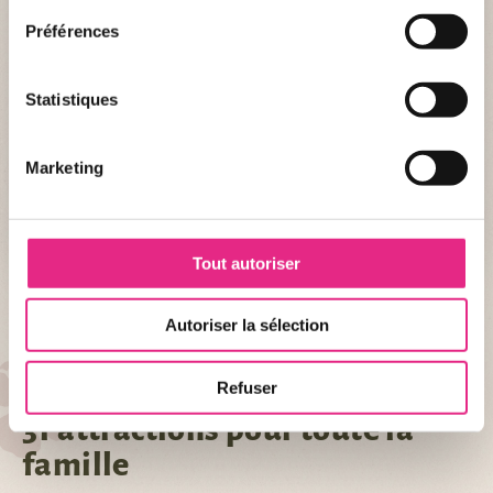
Préférences
Informations
Statistiques
DESCRIPTION
Nom :
Fjord Explorer
Marketing
Type :
À sensations fortes
Tout autoriser
+ DE DÉTAIL
Autoriser la sélection
Refuser
AU PAL...
31 attractions pour toute la
famille