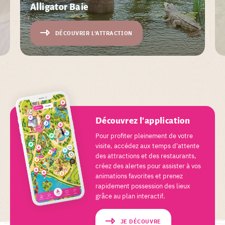
Alligator Baie
DÉCOUVRIR L'ATTRACTION
Découvrez l'application
Pour profiter pleinement de votre
visite, accédez aux temps d'attente
des attractions et des restaurants,
créez des alertes pour assister à vos
animations favorites et prenez
rapidement possession des lieux
grâce au plan interactif.
JE DÉCOUVRE