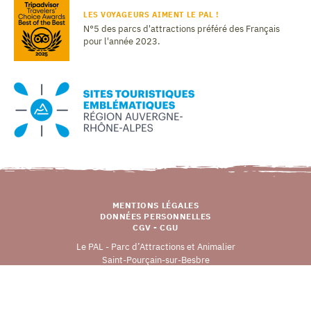
LES VOYAGEURS AIMENT LE PAL !
N°5 des parcs d'attractions préféré des Français
pour l'année 2023.
MENTIONS LÉGALES
DONNÉES PERSONNELLES
CGV - CGU
Le PAL - Parc d’Attractions et Animalier
Saint-Pourçain-sur-Besbre
03290 DOMPIERRE-SUR-BESBRE
Copyright © 2026 LE PAL (v
0.0.1
), tous droits réservés.