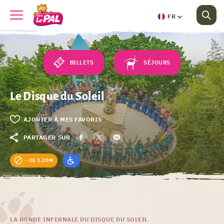
FR
BILLETS
SÉJOURS
Le Disque du Soleil
AJOUTER À MES FAVORIS
PARTAGER SUR
- DE 1,20M
LA RONDE INFERNALE DU DISQUE DU SOLEIL