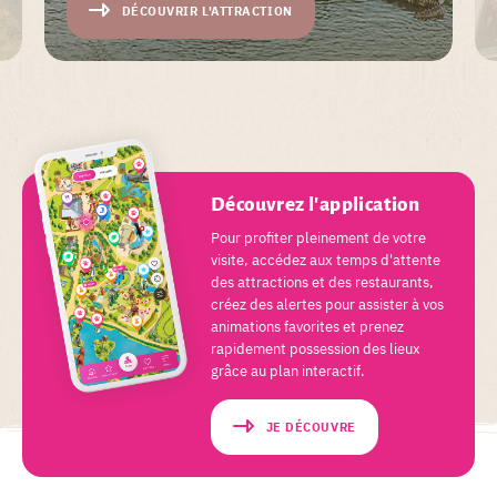
DÉCOUVRIR L'ATTRACTION
Découvrez l'application
Pour profiter pleinement de votre
visite, accédez aux temps d'attente
des attractions et des restaurants,
créez des alertes pour assister à vos
animations favorites et prenez
rapidement possession des lieux
grâce au plan interactif.
JE DÉCOUVRE