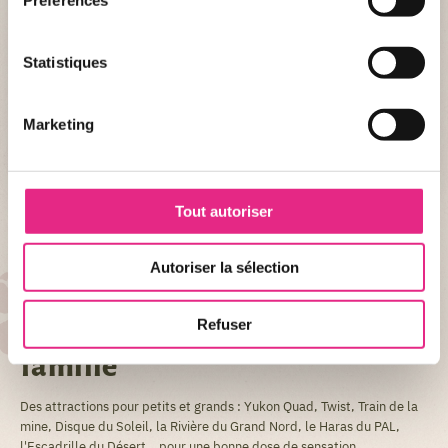
Informations
DESCRIPTION
Statistiques
Nom :
Le Disque du Soleil
Type :
À sensations fortes
Marketing
+ DE DÉTAIL
Tout autoriser
Autoriser la sélection
AU PAL...
Refuser
31 attractions pour toute la
famille
Des attractions pour petits et grands : Yukon Quad, Twist, Train de la
mine, Disque du Soleil, la Rivière du Grand Nord, le Haras du PAL,
l'Escadrille du Désert… pour une bonne dose de sensation.