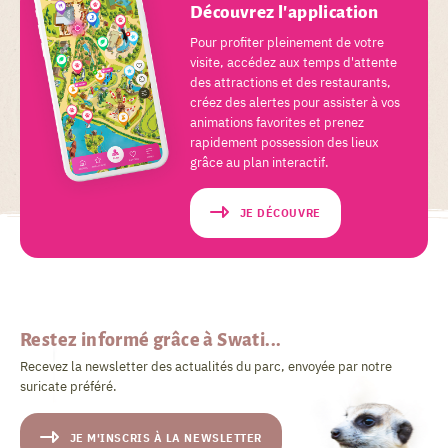
Découvrez l'application
Pour profiter pleinement de votre
visite, accédez aux temps d'attente
des attractions et des restaurants,
créez des alertes pour assister à vos
animations favorites et prenez
rapidement possession des lieux
grâce au plan interactif.
JE DÉCOUVRE
Restez informé grâce à Swati...
Recevez la newsletter des actualités du parc, envoyée par notre
suricate préféré.
JE M'INSCRIS À LA NEWSLETTER