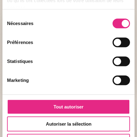
ou qu'ils ont collectées lors de votre utilisation de leurs
services.
Sélection
Nécessaires
du
Le saviez-vous ?
consentement
Le loup occupe une place particulière dans notre
Préférences
culture et a inspiré de nombreuses expressions :
avoir une faim de loup, être connu comme le loup
blanc, se jeter dans la gueule du loup… Mais c’est
aussi à lui que l’on doit l’expression « à la queue leu
Statistiques
leu ». En effet, les loups se déplacent souvent les
uns derrière les autres, et en vieux français, loup se
disait « leu ». On retrouvait donc un leu à la queue
Marketing
d’un autre leu.
Tout autoriser
Autoriser la sélection