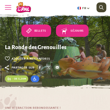
FR
BILLETS
SÉJOURS
La Ronde des Grenouilles
AJOUTER À MES FAVORIS
PARTAGER SUR
- DE 1,20M
UNE ATTRACTION REBONDISSANTE !