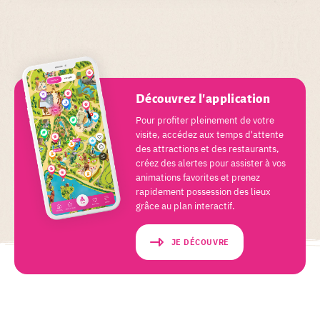
Découvrez l'application
Pour profiter pleinement de votre
visite, accédez aux temps d'attente
des attractions et des restaurants,
créez des alertes pour assister à vos
animations favorites et prenez
rapidement possession des lieux
grâce au plan interactif.
JE DÉCOUVRE