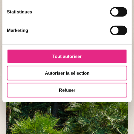
graine apparaissent en nombre. Il a une grande capacité de
propagation et il sera difficile de le contrôler dans certaines régions. Il
Statistiques
a été déclaré comme « plante envahissante » dans plusieurs pays. Il
entrave localement le rajeunissement des forêts et conduit à un
appauvrissement des sous-bois.
Marketing
Le saviez-vous ?
Les fibres de mon stipe (tronc) sont utilisées pour
Tout autoriser
confectionner des brosses, des cordes, des
vêtements, rembourrer des matelas etc ... Le bois
Autoriser la sélection
de mon stipe peut aussi servir de poteau et mes
fleurs sont mangées comme des légumes.
Refuser