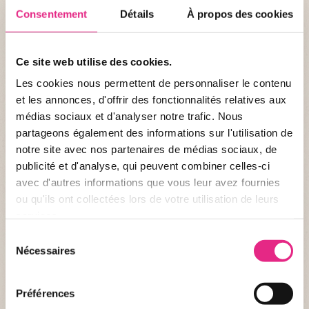
Consentement
Détails
À propos des cookies
Ce site web utilise des cookies.
Les cookies nous permettent de personnaliser le contenu
et les annonces, d'offrir des fonctionnalités relatives aux
médias sociaux et d'analyser notre trafic. Nous
partageons également des informations sur l'utilisation de
notre site avec nos partenaires de médias sociaux, de
publicité et d'analyse, qui peuvent combiner celles-ci
avec d'autres informations que vous leur avez fournies
ou qu'ils ont collectées lors de votre utilisation de leurs
services.
Sélection
Nécessaires
du
consentement
Trachycarpus fortunei est une espèce dioïque : il aura besoin d'un pied
femelle et d'un pied mâle pour se reproduire. Il arrive parfois qu'il soit
Préférences
monoïque et il pourra se propager seul. Les fruits qui contiennent la