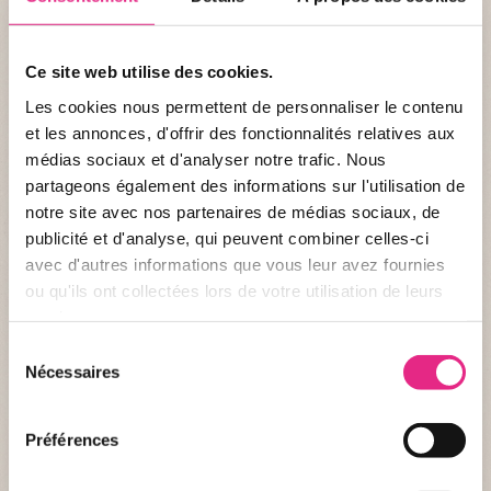
Ce site web utilise des cookies.
Les cookies nous permettent de personnaliser le contenu
et les annonces, d'offrir des fonctionnalités relatives aux
médias sociaux et d'analyser notre trafic. Nous
partageons également des informations sur l'utilisation de
notre site avec nos partenaires de médias sociaux, de
Informations
publicité et d'analyse, qui peuvent combiner celles-ci
avec d'autres informations que vous leur avez fournies
DESCRIPTION
ou qu'ils ont collectées lors de votre utilisation de leurs
services.
Nom :
Le Train des Aventuriers
Sélection
Type :
Pour la famille
Nécessaires
du
consentement
CONDITIONS D'ACCÈS
Préférences
Accompagné :
- de 1,40m