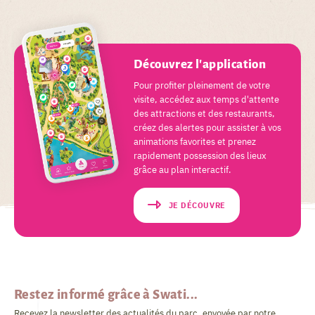
Découvrez l'application
Pour profiter pleinement de votre
visite, accédez aux temps d'attente
des attractions et des restaurants,
créez des alertes pour assister à vos
animations favorites et prenez
rapidement possession des lieux
grâce au plan interactif.
JE DÉCOUVRE
Restez informé grâce à Swati...
Recevez la newsletter des actualités du parc, envoyée par notre