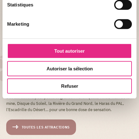
Accompagnement :
Statistiques
1 adulte de + de 16 ans pour 3 enfants
Marketing
+ DE DÉTAIL
Tout autoriser
AU PAL...
Autoriser la sélection
31 attractions pour toute la
famille
Refuser
Des attractions pour petits et grands : Yukon Quad, Twist, Train de la
mine, Disque du Soleil, la Rivière du Grand Nord, le Haras du PAL,
l'Escadrille du Désert… pour une bonne dose de sensation.
TOUTES LES ATTRACTIONS