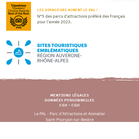
LES VOYAGEURS AIMENT LE PAL !
N°5 des parcs d'attractions préféré des Français
pour l'année 2023.
MENTIONS LÉGALES
DONNÉES PERSONNELLES
CGV - CGU
Le PAL - Parc d’Attractions et Animalier
Saint-Pourçain-sur-Besbre
03290 DOMPIERRE-SUR-BESBRE
Copyright © 2026 LE PAL (v
0.0.1
), tous droits réservés.