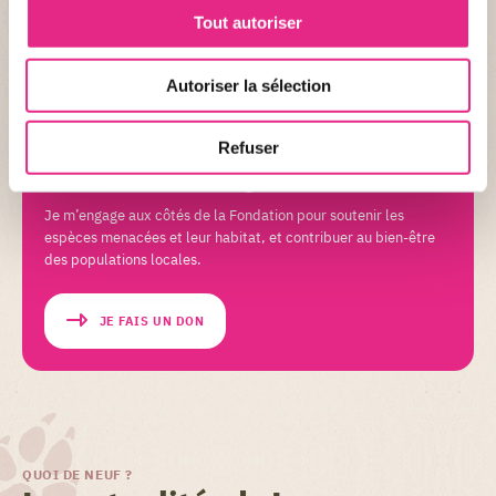
Tout autoriser
Autoriser la sélection
DON LIBRE
Refuser
Soutenez Painted Dog Conservation
Je m’engage aux côtés de la Fondation pour soutenir les
espèces menacées et leur habitat, et contribuer au bien-être
des populations locales.
JE FAIS UN DON
QUOI DE NEUF ?