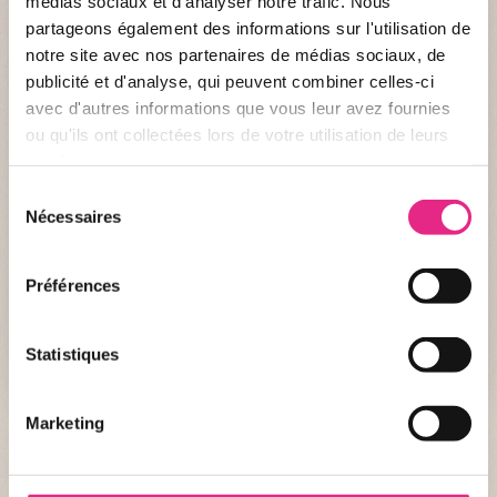
médias sociaux et d'analyser notre trafic. Nous
QUI SOMMES-NOUS ?
partageons également des informations sur l'utilisation de
Nom :
Painted Dog Conservation
notre site avec nos partenaires de médias sociaux, de
publicité et d'analyse, qui peuvent combiner celles-ci
Création :
01/01/1992
avec d'autres informations que vous leur avez fournies
ou qu'ils ont collectées lors de votre utilisation de leurs
Nationalité :
Zimbabwéenne
services.
Site internet :
painteddog.org
Sélection
Nécessaires
du
LA FONDATION ET NOUS
consentement
Dernier don :
décembre 2025
Préférences
Montant :
12 500€
Statistiques
+ DE DÉTAIL
Marketing