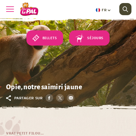
FR
BILLETS
SÉJOURS
Opie, notre saïmiri jaune
PARTAGER SUR
VRAI PETIT FILOU…