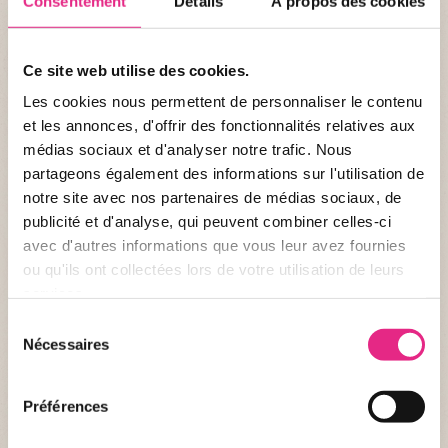
Consentement
Détails
À propos des cookies
Ce site web utilise des cookies.
Les cookies nous permettent de personnaliser le contenu
et les annonces, d'offrir des fonctionnalités relatives aux
médias sociaux et d'analyser notre trafic. Nous
PARRAINAGE
partageons également des informations sur l'utilisation de
notre site avec nos partenaires de médias sociaux, de
Parrainez Opie !
publicité et d'analyse, qui peuvent combiner celles-ci
Parce que toutes les espèces jouent un rôle dans l’équilibre
avec d'autres informations que vous leur avez fournies
des écosystèmes indispensables à la vie sur terre, les protéger
ou qu'ils ont collectées lors de votre utilisation de leurs
c’est agir pour le bien de la planète et la survie des générations
futures.
services.
Sélection
Nécessaires
du
JE PARRAINE POUR UN AN
consentement
Préférences