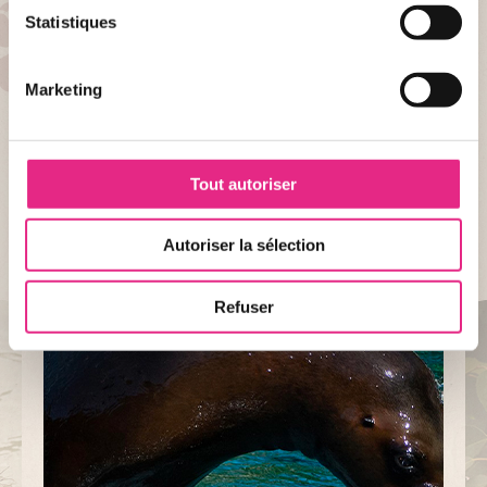
Statistiques
AU PAL...
Nos animaux a parrainer
Marketing
Parce que toutes les espèces jouent un rôle dans l’équilibre des
écosystèmes indispensables à la vie sur terre, les protéger c’est agir
pour le bien de la planète et la survie des générations futures.
Tout autoriser
TOUS LES ANIMAUX
Autoriser la sélection
Refuser