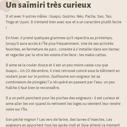
Un saïmiri très curieux
Il vit avec 9 autres mâles : Guapo, Guizmo, Néo, Pacha, Sao, Tao,
Tingo et Uyuni. Il s'entend bien avec eux et a un caractère plutôt facile
!
En hiver, il prend quelques grammes qu'il reperdra au printemps,
lorsqu'il aura accès à l’île plus fréquemment. Une de ses activités
favorites, en fermeture de parc, consiste à s’installer dans son hamac
et regarder par la vitre les voisins d’en face : les makis cattas.
Il aime se la couler douce et il est un peu moins casse-cou que
Guapo… Un 23 décembre, il s'est retrouvé coincé sous le bâtiment en
voulant jouer sur le ponton, Guilhaume son soigneur (et sa
combinaison de plongée) l’a récupéré en passant par l’eau, un peu
fraîche il faut bien le reconnaître.
Il a un petit penchant pour les poches des soigneurs : il est curieux et
aime aller les voir quand ils nettoient les loges ou viennent leur rendre
visite sur l'île.
Son péché mignon ? Les vers de farine, des larves d’insectes. Les
soigneurs en apportent tous les après-midi et Opie attend ce moment