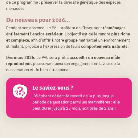
de ce programme : préserver la diversité génétique des espèces
menacées.
Du nouveau pour 2026...
Pendant son absence, Le PAL profitera de l’hiver pour
réaménager
entièrement l’enclos extérieur
. L’objectif est de le rendre
plus riche
et complexe
, afin d’offrir à notre groupe matriarcal un environnement
stimulant, propice à l’expression de leurs
comportements naturels
.
Dès
mars 2026
, Le PAL sera prêt à
accueillir un nouveau mâle
reproducteur
, poursuivant ainsi son engagement en faveur de la
conservation et du bien-être animal.
Le saviez-vous ?
L'éléphant détient le record de la plus longue
période de gestation parmi les mammifères : elle
peut durer jusqu'à 23 mois, soit près de 2 ans !