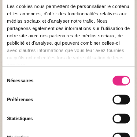
Les cookies nous permettent de personnaliser le contenu
ACTUALITÉ DU PARC
et les annonces, d'offrir des fonctionnalités relatives aux
médias sociaux et d'analyser notre trafic. Nous
Devenir soigneur animalier le temps d'une
partageons également des informations sur l'utilisation de
journée ? Au PAL c'est possible !
notre site avec nos partenaires de médias sociaux, de
publicité et d'analyse, qui peuvent combiner celles-ci
Depuis toujours vous êtes fan d’animaux sauvages ou vous
avec d'autres informations que vous leur avez fournies
souhaitez offrir à un proche une activité extraordinaire et
ou qu'ils ont collectées lors de votre utilisation de leurs
originale ? Découvrez l’activité « Soigneur d’un Jour au PAL »,
services.
seul ou en duo, et entrez dans la peau d’un soigneur.
Sélection
PUBLIÉ LE 24/02/2026
Nécessaires
du
consentement
Préférences
Statistiques