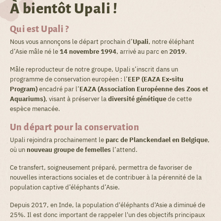
À bientôt Upali !
Qui est Upali ?
Nous vous annonçons le départ prochain d’
Upali
, notre éléphant
d’Asie mâle né le
14 novembre 1994
, arrivé au parc en
2019
.
Mâle reproducteur de notre groupe, Upali s’inscrit dans un
programme de conservation européen : l’
EEP (
EAZA Ex-situ
Program
)
encadré par l’
EAZA (Association Européenne des Zoos et
Aquariums)
, visant à préserver la
diversité génétique
de cette
espèce menacée.
Un départ pour la conservation
Upali rejoindra prochainement le
parc de Planckendael en Belgique
,
où un
nouveau groupe de femelles
l’attend.
Ce transfert, soigneusement préparé, permettra de favoriser de
nouvelles interactions sociales et de contribuer à la pérennité de la
population captive d’éléphants d’Asie.
Depuis 2017, en Inde, la population d'éléphants d'Asie a diminué de
25%. Il est donc important de rappeler l'un des objectifs principaux