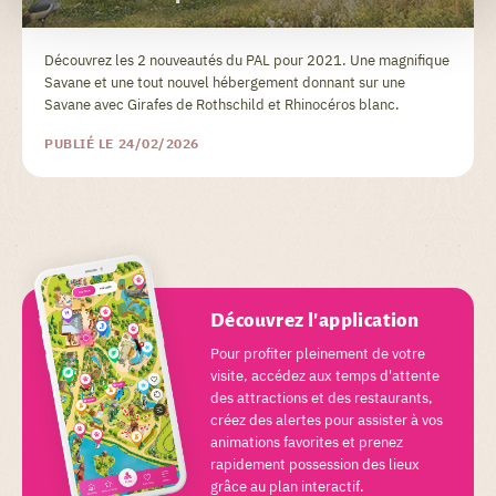
Découvrez les 2 nouveautés du PAL pour 2021. Une magnifique
Savane et une tout nouvel hébergement donnant sur une
Savane avec Girafes de Rothschild et Rhinocéros blanc.
PUBLIÉ LE 24/02/2026
Découvrez l'application
Pour profiter pleinement de votre
visite, accédez aux temps d'attente
des attractions et des restaurants,
créez des alertes pour assister à vos
animations favorites et prenez
rapidement possession des lieux
grâce au plan interactif.