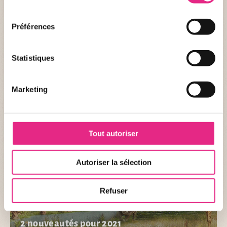
consentement
Organisée en partenariat avec Le PAL, FWI Organisation vous
Préférences
permet de découvrir Le PAL autrement ! Traversez Le PAL de
long en large à travers les attractions et les animaux dans une
course de 10km dont 7km dans le parc ou pour les plus
Statistiques
courageux, un semi-marathon (21,1km dont 7km dans le parc).
PUBLIÉ LE 24/02/2026
Marketing
Tout autoriser
Autoriser la sélection
Refuser
ACTUALITÉ DU PARC
2 nouveautés pour 2021