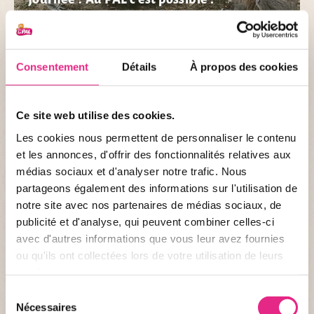
Depuis toujours vous êtes fan d’animaux sauvages ou vous
souhaitez offrir à un proche une activité extraordinaire et
Consentement
Détails
À propos des cookies
originale ? Découvrez l’activité « Soigneur d’un Jour au PAL »,
seul ou en duo, et entrez dans la peau d’un soigneur.
PUBLIÉ LE 24/02/2026
Ce site web utilise des cookies.
Les cookies nous permettent de personnaliser le contenu
et les annonces, d'offrir des fonctionnalités relatives aux
médias sociaux et d'analyser notre trafic. Nous
partageons également des informations sur l'utilisation de
notre site avec nos partenaires de médias sociaux, de
publicité et d'analyse, qui peuvent combiner celles-ci
avec d'autres informations que vous leur avez fournies
ou qu'ils ont collectées lors de votre utilisation de leurs
ACTUALITÉ DU PARC
services.
La toute première course à l'intérieur du
Sélection
parc !
Nécessaires
du