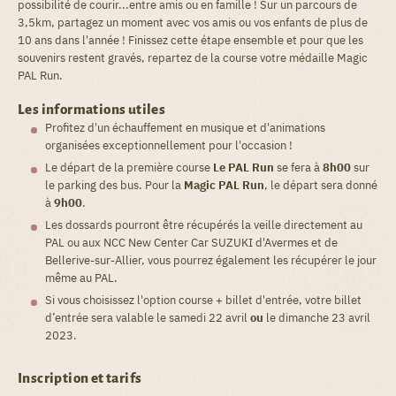
possibilité de courir...entre amis ou en famille ! Sur un parcours de
3,5km, partagez un moment avec vos amis ou vos enfants de plus de
10 ans dans l'année ! Finissez cette étape ensemble et pour que les
souvenirs restent gravés, repartez de la course votre médaille Magic
PAL Run.
Les informations utiles
Profitez d'un échauffement en musique et d'animations
organisées exceptionnellement pour l'occasion !
Le départ de la première course
Le PAL Run
se fera à
8h00
sur
le parking des bus. Pour la
Magic PAL Run
, le départ sera donné
à
9h00
.
Les dossards pourront être récupérés la veille directement au
PAL ou aux NCC New Center Car SUZUKI d'Avermes et de
Bellerive-sur-Allier, vous pourrez également les récupérer le jour
même au PAL.
Si vous choisissez l'option course + billet d'entrée, votre billet
d’entrée sera valable le samedi 22 avril
ou
le dimanche 23 avril
2023.
Inscription et tarifs