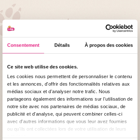
FAITES LE PLEIN DE NOUVEAUTÉS !
Nos dernières actualités
Naissances, nouveautés, nouvelles arrivées, bons plans, astuces,
Consentement
Détails
À propos des cookies
journées à thèmes... Restez informés tout au long de l'année des
dernières actualités du parc. Votre parc préféré n'aura plus aucun
secret pour vous !
Ce site web utilise des cookies.
Les cookies nous permettent de personnaliser le contenu
TOUTES LES ACTUALITÉS
et les annonces, d'offrir des fonctionnalités relatives aux
médias sociaux et d'analyser notre trafic. Nous
partageons également des informations sur l'utilisation de
notre site avec nos partenaires de médias sociaux, de
publicité et d'analyse, qui peuvent combiner celles-ci
avec d'autres informations que vous leur avez fournies
ou qu'ils ont collectées lors de votre utilisation de leurs
services.