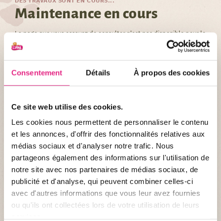
DES TRAVAUX SONT EN COURS...
Maintenance en cours
La page que vous essayez de consulter n'est pas disponible pour le
moment.
Nous rencontrons des difficultés pour afficher cette page. Nos
équipes font le maximum pour rétablir son bon fonctionnement.
Consentement
Détails
À propos des cookies
Nous vous remercions pour votre compréhension
Ce site web utilise des cookies.
Les cookies nous permettent de personnaliser le contenu
et les annonces, d'offrir des fonctionnalités relatives aux
médias sociaux et d'analyser notre trafic. Nous
Découvrez l'application
partageons également des informations sur l'utilisation de
Pour profiter pleinement de votre
notre site avec nos partenaires de médias sociaux, de
visite, accédez aux temps d'attente
publicité et d'analyse, qui peuvent combiner celles-ci
des attractions et des restaurants,
avec d'autres informations que vous leur avez fournies
créez des alertes pour assister à vos
animations favorites et prenez
ou qu'ils ont collectées lors de votre utilisation de leurs
rapidement possession des lieux
services.