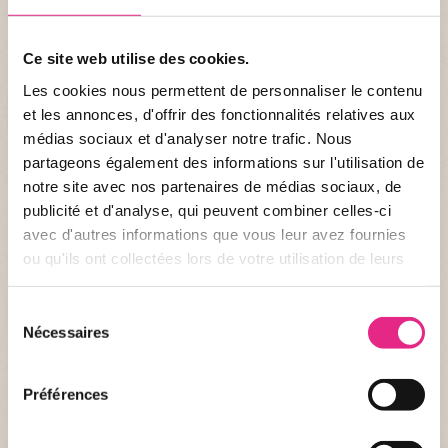
2. Cafétéria Le Quai West
Ce site web utilise des cookies.
Réservation minimum 10 jours à l'avance
Les cookies nous permettent de personnaliser le contenu
REPAS PRIS INDIVIDUELLEMENT, PAS DE TABLES RÉSERVÉES
et les annonces, d'offrir des fonctionnalités relatives aux
Ticket repas à récupérer à votre arrivée à la caisse groupe.
médias sociaux et d'analyser notre trafic. Nous
partageons également des informations sur l'utilisation de
notre site avec nos partenaires de médias sociaux, de
publicité et d'analyse, qui peuvent combiner celles-ci
avec d'autres informations que vous leur avez fournies
ou qu'ils ont collectées lors de votre utilisation de leurs
services.
Sélection
Nécessaires
du
consentement
Préférences