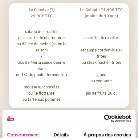
Le Convive (1)
Le Galopin 11,90€ TTC
29,90€ TTC
(moins de 10 ans)
salade de crudités
ou assiette de charcuterie
assiette de rosette
ou délice de melon (selon la
-
saison)
escalope cordon-bleu -
-
frites
dos de Merlu sauce beurre
ou steak haché - frites
blanc
-
ou 1/4 de poulet fermier rôti
glace
-
ou compote
mousse au chocolat
-
ou île flottante
jus de fruits 20 cl
ou tarte aux pommes
(1) Dans le menu Le Convive, le vin (1 bouteille de 75 cl pour 4
personnes) ainsi que les cafés sont offerts. Supplément Kir de 3€ par
personne. En accompagnement des viandes et poissons : frites,
haricots verts, riz ou ratatouille.
Consentement
Détails
À propos des cookies