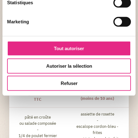
Statistiques
Bienvenue dans l’espace Seal Harbor, une magnifique zone
portuaire où vous découvrirez entre autres le nouvel
Marketing
environnement de la cafétéria self-service « Le Quai West ». Vous y
dégusterez des plats traditionnels adorés par tous, au milieu d’un
décor totalement dépaysant. Située au cœur de l’espace
zoologique, elle constitue une halte particulièrement agréable au
Tout autoriser
moment du déjeuner, avec sa terrasse surplombant "la Baie des
Phoques" !
Autoriser la sélection
MENUS GROUPE LE QUAI WEST 2026
Refuser
Le Moussaillon 9,90€ TTC
Le Capitaine 24,90€
(moins de 10 ans)
TTC
assiette de rosette
pâté en croûte
-
ou salade composée
escalope cordon-bleu -
-
frites
1/4 de poulet fermier