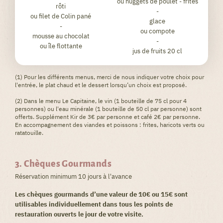
ou nuggets de poulet - frites
rôti
-
ou filet de Colin pané
glace
-
ou compote
mousse au chocolat
-
ou île flottante
jus de fruits 20 cl
(1) Pour les différents menus, merci de nous indiquer votre choix pour
l'entrée, le plat chaud et le dessert lorsqu’un choix est proposé.
(2) Dans le menu Le Capitaine, le vin (1 bouteille de 75 cl pour 4
personnes) ou l'eau minérale (1 bouteille de 50 cl par personne) sont
offerts. Supplément Kir de 3€ par personne et café 2€ par personne.
En accompagnement des viandes et poissons : frites, haricots verts ou
ratatouille.
3. Chèques Gourmands
Réservation minimum 10 jours à l'avance
Les chèques gourmands d’une valeur de 10€ ou 15€ sont
utilisables individuellement dans tous les points de
restauration ouverts le jour de votre visite.