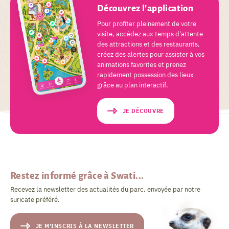
Découvrez l'application
Pour profiter pleinement de votre
visite, accédez aux temps d'attente
des attractions et des restaurants,
créez des alertes pour assister à vos
animations favorites et prenez
rapidement possession des lieux
grâce au plan interactif.
JE DÉCOUVRE
Restez informé grâce à Swati...
Recevez la newsletter des actualités du parc, envoyée par notre
suricate préféré.
JE M'INSCRIS À LA NEWSLETTER