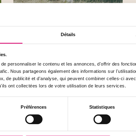
Wallaby de Bennett
Le wallaby de Bennett est apparenté au kangourou.
Détails
Il se déplace en faisant des petits bonds et,
généralement, est actif du crépuscule jusqu'à
l'aube.
ies.
e personnaliser le contenu et les annonces, d'offrir des fonctio
rafic. Nous partageons également des informations sur l'utilisati
, de publicité et d'analyse, qui peuvent combiner celles-ci avec
ils ont collectées lors de votre utilisation de leurs services.
Préférences
Statistiques