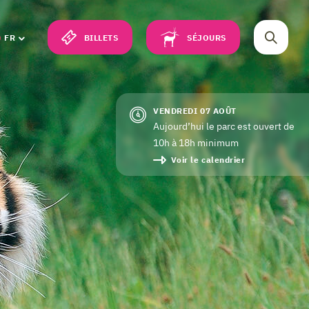
BILLETS
SÉJOURS
FR
VENDREDI 07 AOÛT
Aujourd’hui le parc est ouvert de
10h à 18h minimum
Voir le calendrier