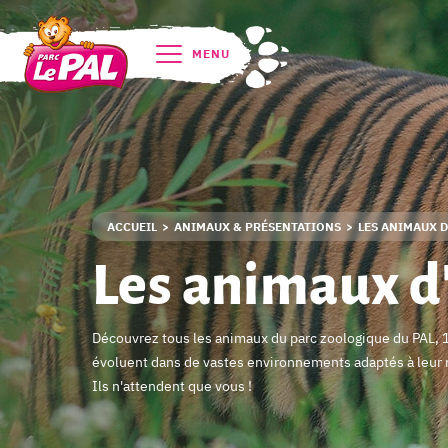
MENU
ACCUEIL
ANIMAUX & PRÉSENTATIONS
LES ANIMAUX 
Les animaux d
Découvrez tous les animaux du parc zoologique du PAL, 
évoluent dans de vastes environnements adaptés à leur m
Ils n'attendent que vous !