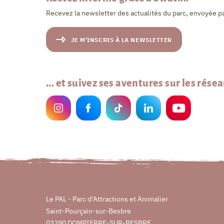
Recevez la newsletter des actualités du parc, envoyée pa
JE M'INSCRIS À LA NEWSLETTER
... et suivez ses aventures sur les rése
Le PAL - Parc d’Attractions et Animalier
Saint-Pourçain-sur-Besbre
03290 DOMPIERRE-SUR-BESBRE