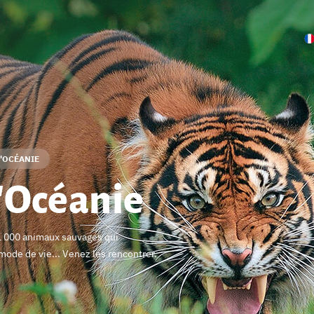
D'OCÉANIE
'Océanie
1 000 animaux sauvages qui
ode de vie... Venez les rencontrer.