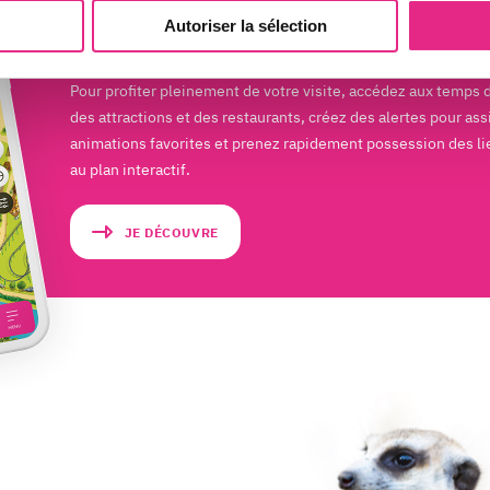
Autoriser la sélection
Découvrez l'application
Pour profiter pleinement de votre visite, accédez aux temps 
des attractions et des restaurants, créez des alertes pour ass
animations favorites et prenez rapidement possession des li
au plan interactif.
JE DÉCOUVRE