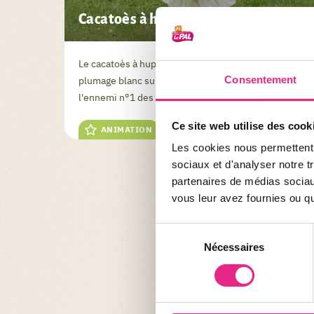
Cacatoès à huppe jaune
Le cacatoès à huppe jaune, très attirant avec son
Consentement
plumage blanc surmonté de jaune, est pourtant
l'ennemi n°1 des agriculteurs.
Ce site web utilise des cook
ANIMATION
Les cookies nous permettent d
sociaux et d'analyser notre t
partenaires de médias sociaux
vous leur avez fournies ou qu'
Sélection
Nécessaires
du
consentement