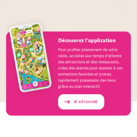
Découvrez l'application
Pour profiter pleinement de votre
visite, accédez aux temps d'attente
des attractions et des restaurants,
créez des alertes pour assister à vos
animations favorites et prenez
rapidement possession des lieux
grâce au plan interactif.
JE DÉCOUVRE