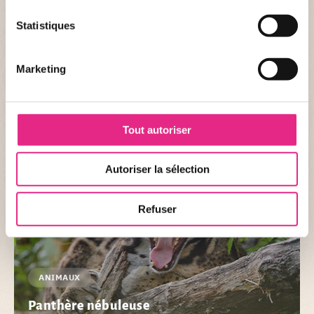
Panda roux
Statistiques
Le panda roux, petit mammifère asiatique, communique par
des cris et des sifflements. Il est particulièrement actif au
Marketing
crépuscule et vers 23h.
ANIMATION
Tout autoriser
Autoriser la sélection
Refuser
ANIMAUX
Panthère nébuleuse