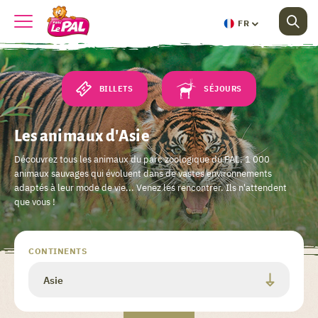
FR
BILLETS
SÉJOURS
Les animaux d'Asie
Découvrez tous les animaux du parc zoologique du PAL, 1 000
animaux sauvages qui évoluent dans de vastes environnements
adaptés à leur mode de vie... Venez les rencontrer. Ils n'attendent
que vous !
Valider
CONTINENTS